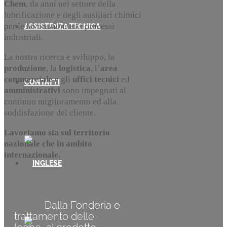
Chem
, da anni nel settore della
lubrificazione e degli ausiliari chimici
per le lavorazioni ed i processi
ASSISTENZA TECNICA
industriali.
La nostra ricerca e sviluppo, la
produzione
, la
logistica
, l’
area
commerciale
e gli
uffici tecnici
ed
CONTATTI
amministrativi
sono impegnati al
continuo miglioramento ed alla
soddisfazione del cliente.
Lavoriamo sia sul territorio
nazionale che in ambito
internazionale.
Dalla Fonderia e
trattamento delle