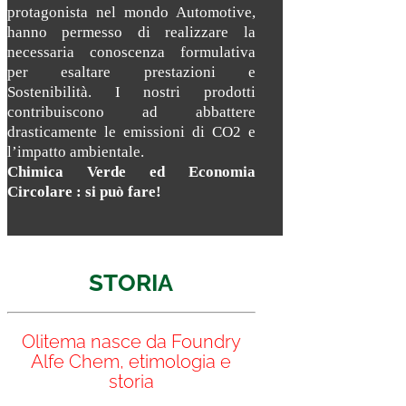
protagonista nel mondo Automotive,
hanno permesso di realizzare la
necessaria conoscenza formulativa
per esaltare prestazioni e
Sostenibilità. I nostri prodotti
contribuiscono ad abbattere
drasticamente le emissioni di CO2 e
l’impatto ambientale.
Chimica Verde ed Economia
Circolare : si può fare!
STORIA
Olitema nasce da Foundry
Alfe Chem, etimologia e
storia