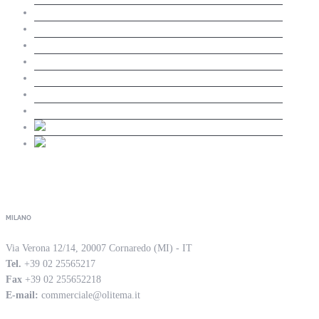
Innovazione
Prodotti
Racing
PressKit
News
Assistenza Tecnica
Contatti
Contact
MILANO
Via Verona 12/14, 20007 Cornaredo (MI) - IT
Tel.
+39 02 25565217
Fax
+39 02 255652218
E-mail:
commerciale@olitema.it