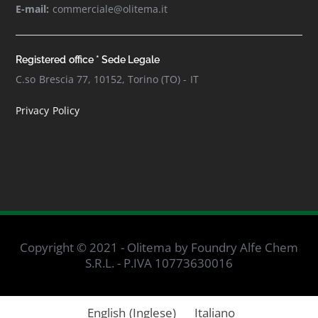
E-mail:
commerciale@olitema.it
Registered office * Sede Legale
C.so Brescia 77, 10152, Torino (TO) - IT
Privacy Policy
Copyright © 2021 - Olitema by Foundry Alfe Chem
S.R.L. - P.IVA 10773630016
English
(
Inglese
)
Italiano